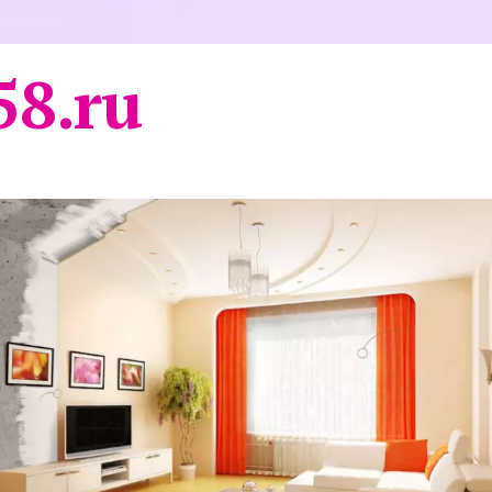
58.ru