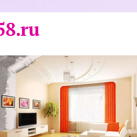
58.ru