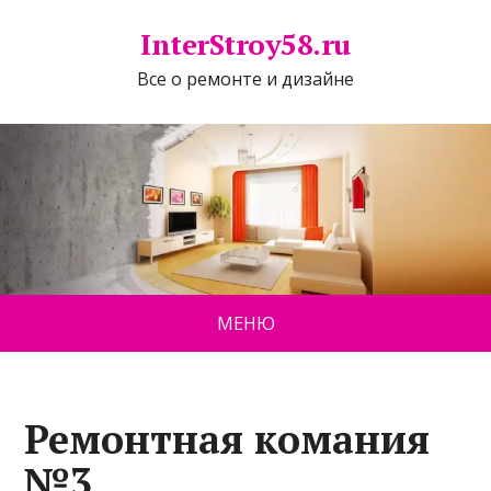
InterStroy58.ru
Все о ремонте и дизайне
МЕНЮ
Ремонтная комания
№3