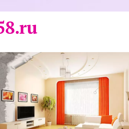
58.ru