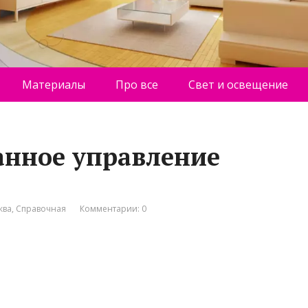
Материалы
Про все
Свет и освещение
анное управление
ква
,
Справочная
Комментарии: 0