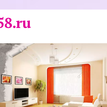
58.ru