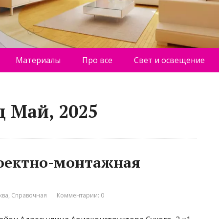
Материалы
Про все
Свет и освещение
ц Май, 2025
роектно-монтажная
ква
,
Справочная
Комментарии: 0