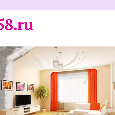
58.ru