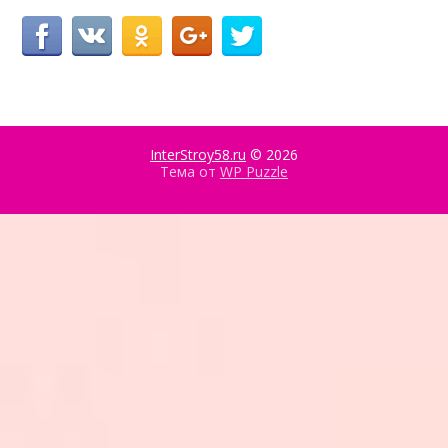
InterStroy58.ru
© 2026
Тема от
WP Puzzle