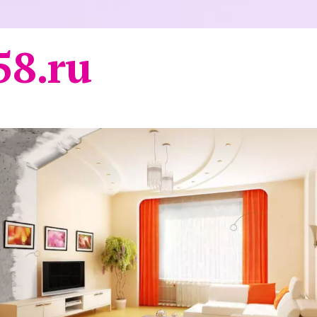
58.ru