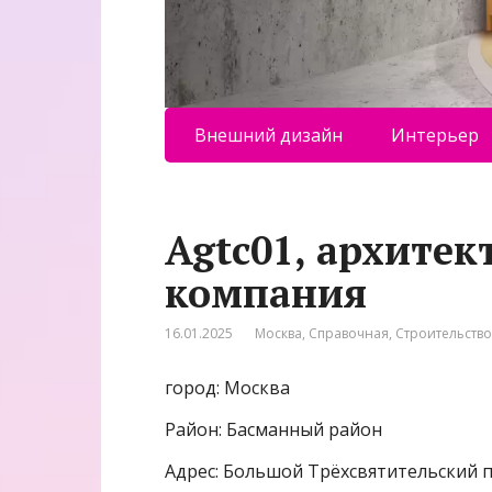
Внешний дизайн
Интерьер
Agtc01, архите
компания
16.01.2025
Москва
,
Справочная
,
Строительство
город: Москва
Район: Басманный район
Адрес: Большой Трёхсвятительский пе