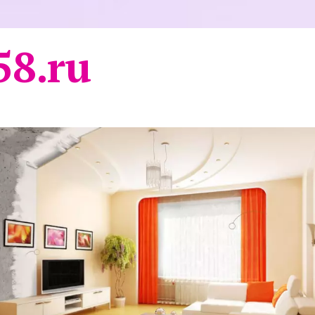
58.ru