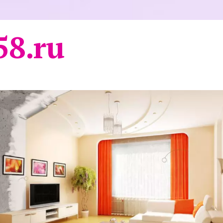
58.ru