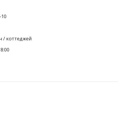
‒10
ч / коттеджей
8:00