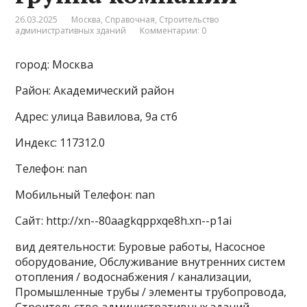
26.03.2025
Москва
,
Справочная
,
Строительство
административных зданий
Комментарии: 0
город: Москва
Район: Академический район
Адрес: улица Вавилова, 9а ст6
Индекс: 117312.0
Телефон: nan
Мобильный Телефон: nan
Сайт: http://xn--80aagkqppxqe8h.xn--p1ai
вид деятельности: Буровые работы, Насосное
оборудование, Обслуживание внутренних систем
отопления / водоснабжения / канализации,
Промышленные трубы / элементы трубопровода,