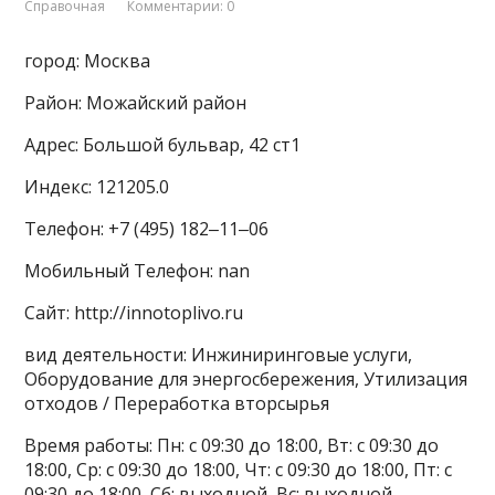
Справочная
Комментарии: 0
город: Москва
Район: Можайский район
Адрес: Большой бульвар, 42 ст1
Индекс: 121205.0
Телефон: +7 (495) 182‒11‒06
Мобильный Телефон: nan
Сайт: http://innotoplivo.ru
вид деятельности: Инжиниринговые услуги,
Оборудование для энергосбережения, Утилизация
отходов / Переработка вторсырья
Время работы: Пн: с 09:30 до 18:00, Вт: с 09:30 до
18:00, Ср: с 09:30 до 18:00, Чт: с 09:30 до 18:00, Пт: с
09:30 до 18:00, Сб: выходной, Вс: выходной