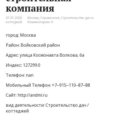
компания
07.01.2025
Москва
,
Справочная
,
Строительство дач и
коттеджей
Комментарии: 0
город: Москва
Район: Войковский район
Адрес: улица Космонавта Волкова, 6а
Индекс: 127299.0
Телефон: nan
Мобильный Телефон: +7‒915‒110‒87‒88
Сайт: http://andmi.ru
вид деятельности: Строительство дач /
коттеджей