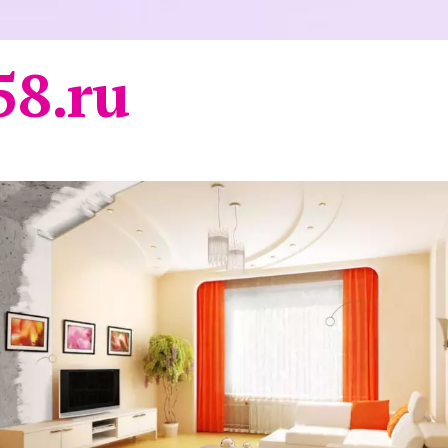
58.ru