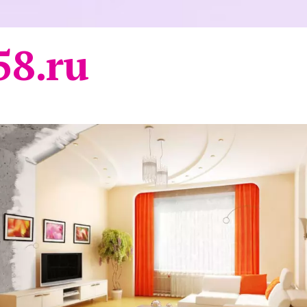
58.ru