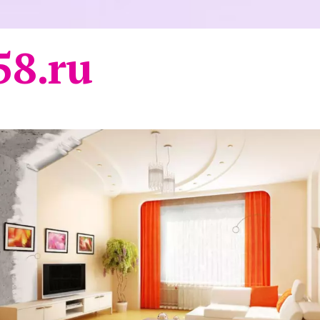
58.ru