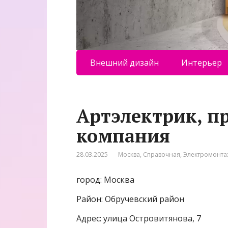
Внешний дизайн
Интерьер
Артэлектрик, п
компания
28.03.2025
Москва
,
Справочная
,
Электромонта
город: Москва
Район: Обручевский район
Адрес: улица Островитянова, 7