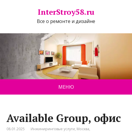
InterStroy58.ru
Все о ремонте и дизайне
МЕНЮ
Available Group, офис
08.01.2025
Инжиниринговые услуги
,
Москва
,