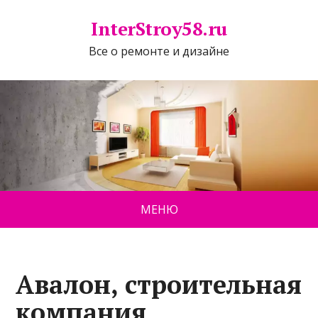
InterStroy58.ru
Все о ремонте и дизайне
МЕНЮ
Авалон, строительная
компания