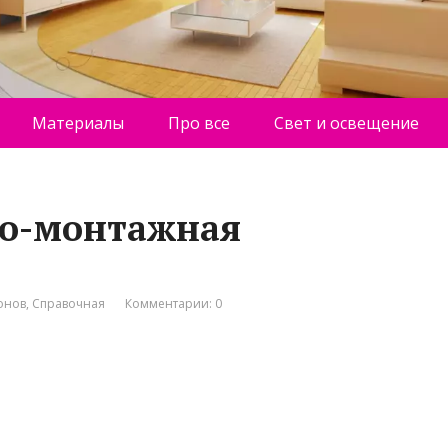
Материалы
Про все
Свет и освещение
во-монтажная
онов
,
Справочная
Комментарии: 0