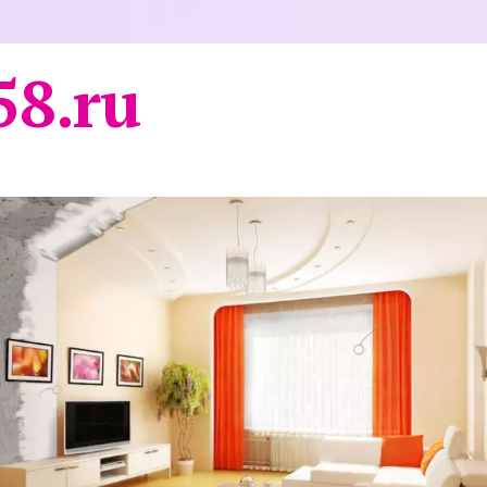
58.ru