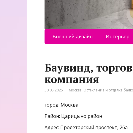
Внешний дизайн
Интерьер
Баувинд, торго
компания
30.05.2025
Москва
,
Остекление и отделка балк
город: Москва
Район: Царицыно район
Адрес: Пролетарский проспект, 26а