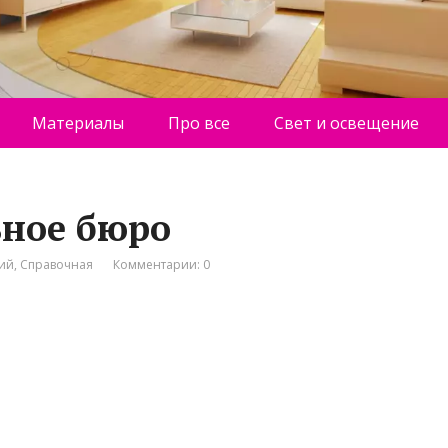
Материалы
Про все
Свет и освещение
ьное бюро
ний
,
Справочная
Комментарии: 0