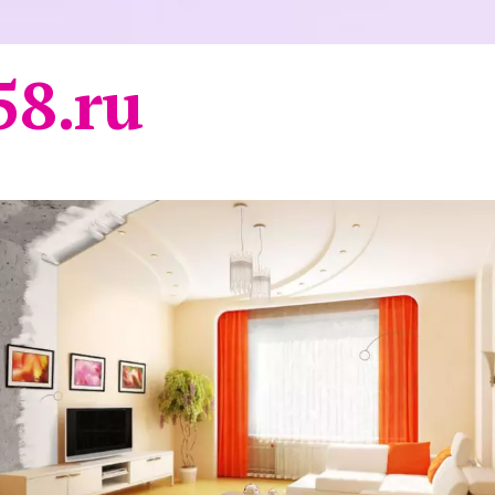
58.ru