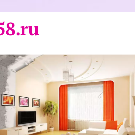
58.ru