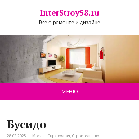
InterStroy58.ru
Все о ремонте и дизайне
МЕНЮ
Бусидо
28.03.2025
Москва
,
Справочная
,
Строительство