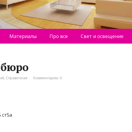
Материалы
Про все
Свет и освещение
н-бюро
ний
,
Справочная
Комментарии: 0
 ст5а