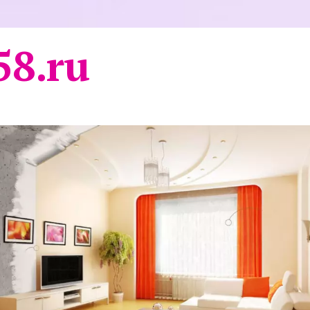
58.ru