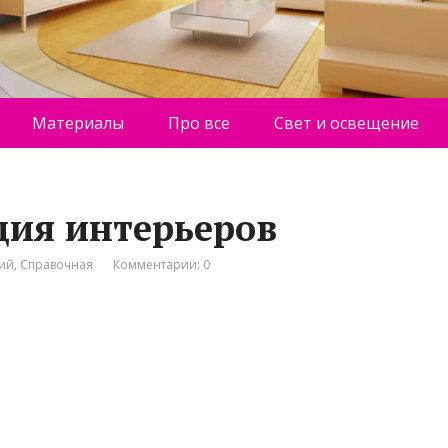
Материалы
Про все
Свет и освещение
удия интерьеров
ний
,
Справочная
Комментарии: 0