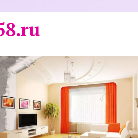
58.ru