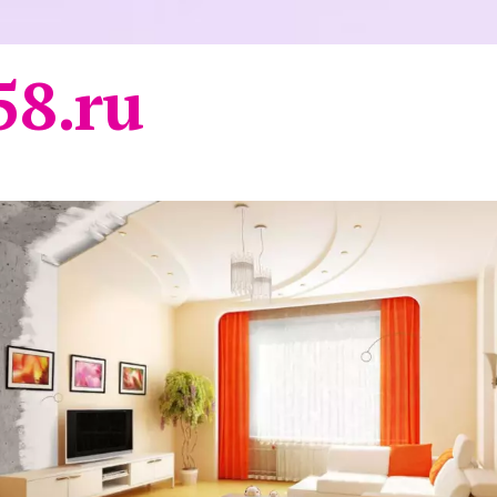
58.ru