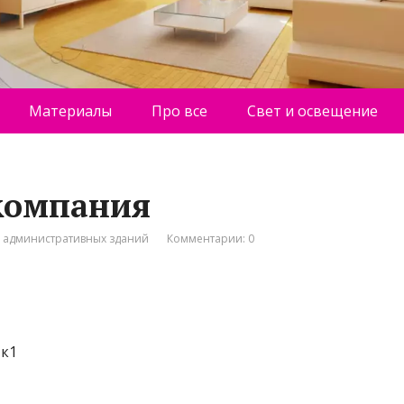
Материалы
Про все
Свет и освещение
 компания
о административных зданий
Комментарии: 0
 к1