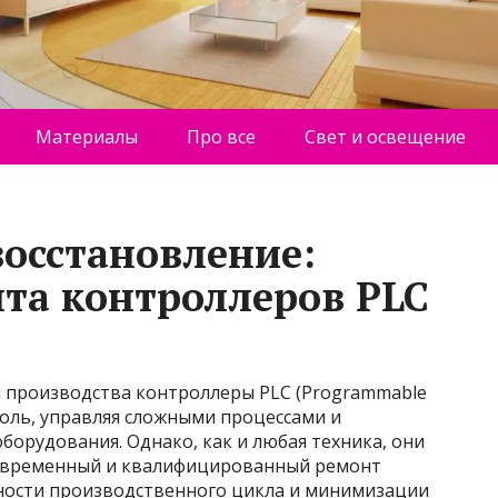
Материалы
Про все
Свет и освещение
восстановление:
нта контроллеров PLC
 производства контроллеры PLC (Programmable
 роль, управляя сложными процессами и
борудования. Однако, как и любая техника, они
евременный и квалифицированный ремонт
ности производственного цикла и минимизации