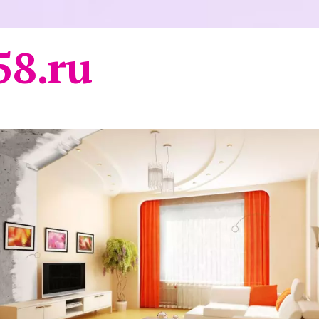
58.ru