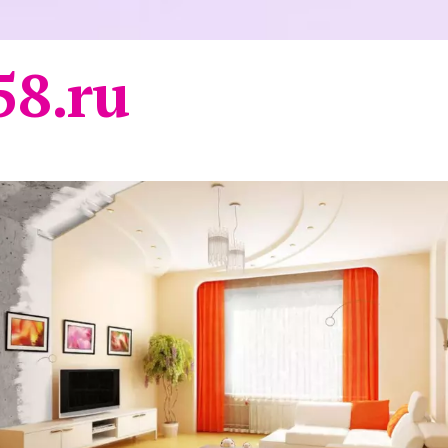
58.ru