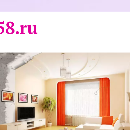
58.ru