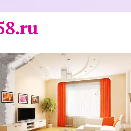
58.ru