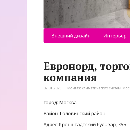
Внешний дизайн
Интерьер
Евронорд, торг
компания
02.01.2025
Монтаж климатических систем
,
Мос
город: Москва
Район: Головинский район
Адрес: Кронштадтский бульвар, 35Б