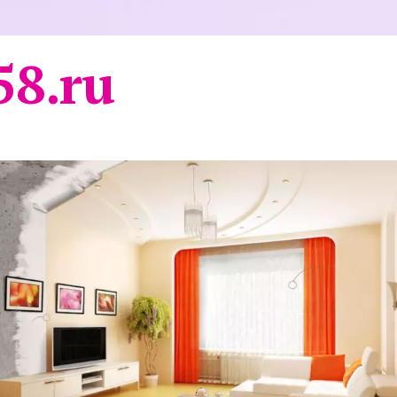
58.ru