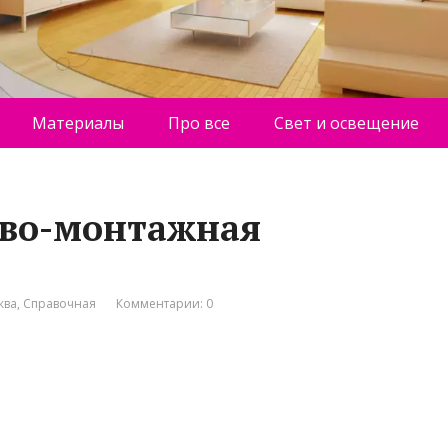
Материалы
Про все
Свет и освещение
ово-монтажная
ква
,
Справочная
Комментарии: 0