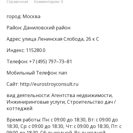
Справочная
Комментарии: 0
город: Москва
Район: Даниловский район
Адрес: улица Ленинская Слобода, 26 к C
Индекс: 115280.0
Телефон: +7 (495) 797‒73‒81
Мобильный Телефон: nan
Сайт: http://eurostroyconsult.ru
вид деятельности: Агентства недвижимости,
Инжиниринговые услуги, Строительство дач /
коттеджей
Время работы: Пн: с 09:00 до 18:30, Вт: с 09:00 до
18:30, Ср: с 09:00 до 18:30, Чт: с 09:00 до 18:30, Пт: с
09:00 до 18:30, Сб: выходной, Вс: выходной