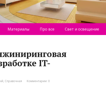
Материалы
Про все
Свет и освещение
 инжиниринговая
работке IT-
ний
,
Справочная
Комментарии: 0