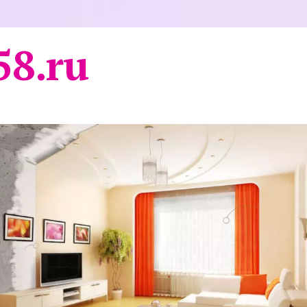
58.ru