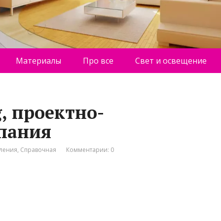
Материалы
Про все
Свет и освещение
g, проектно-
пания
пления
,
Справочная
Комментарии: 0