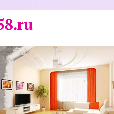
58.ru