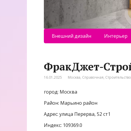
Внешний дизайн
Интерьер
ФракДжет-Строй
16.01.2025
Москва
,
Справочная
,
Строительств
город: Москва
Район: Марьино район
Адрес: улица Перерва, 52 ст1
Индекс: 109369.0