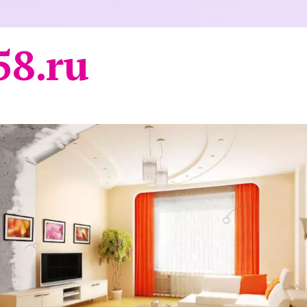
58.ru