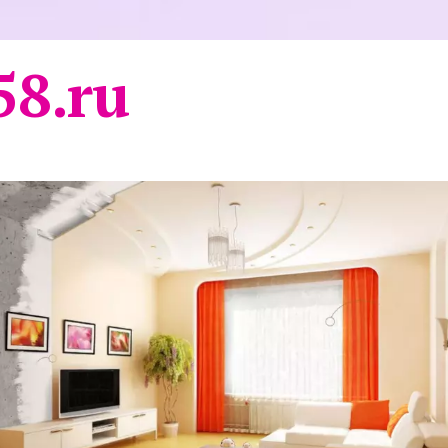
58.ru