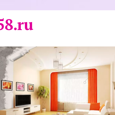
58.ru