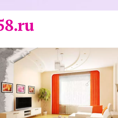
58.ru