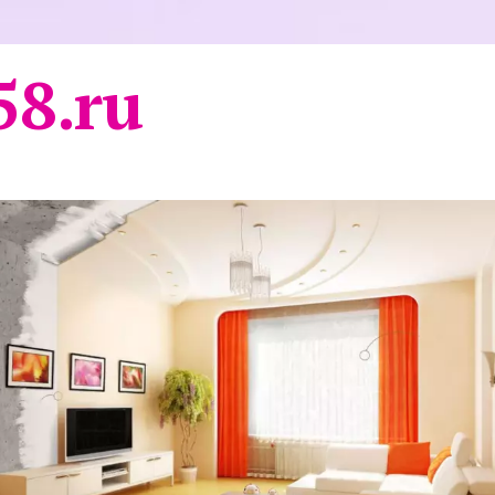
58.ru