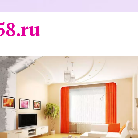
58.ru