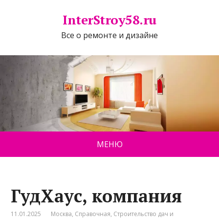
InterStroy58.ru
Все о ремонте и дизайне
МЕНЮ
ГудХаус, компания
11.01.2025
Москва
,
Справочная
,
Строительство дач и