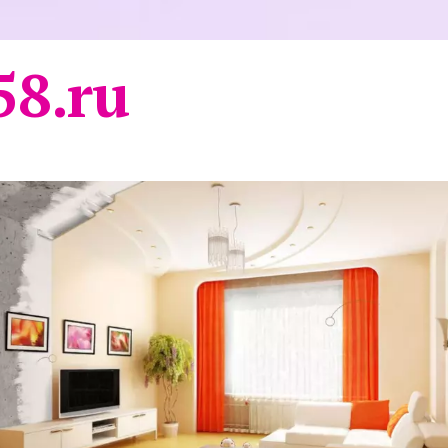
58.ru