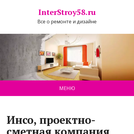
InterStroy58.ru
Все о ремонте и дизайне
МЕНЮ
Инсо, проектно-
сметная компания