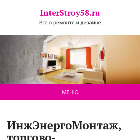
InterStroy58.ru
Все о ремонте и дизайне
МЕНЮ
ИнжЭнергоМонтаж,
торгово-