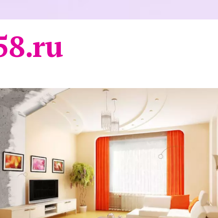
58.ru