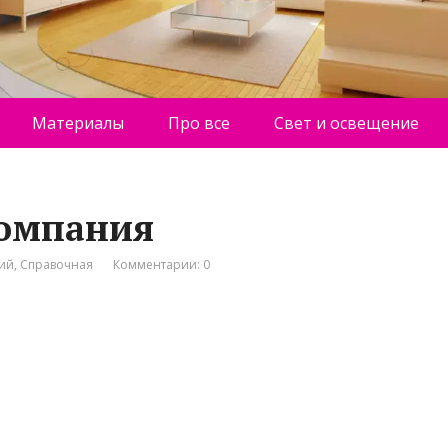
Материалы
Про все
Свет и освещение
компания
ний
,
Справочная
Комментарии: 0