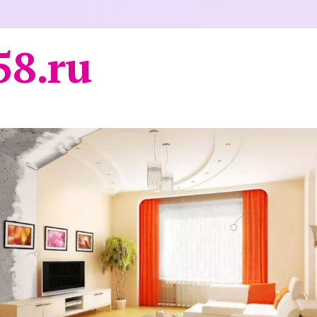
58.ru