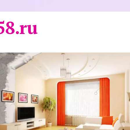
58.ru