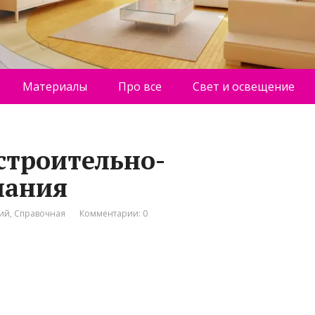
Материалы
Про все
Свет и освещение
строительно-
пания
ний
,
Справочная
Комментарии: 0