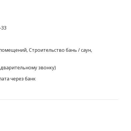
‒33
помещений, Строительство бань / саун,
едварительному звонку)
лата через банк