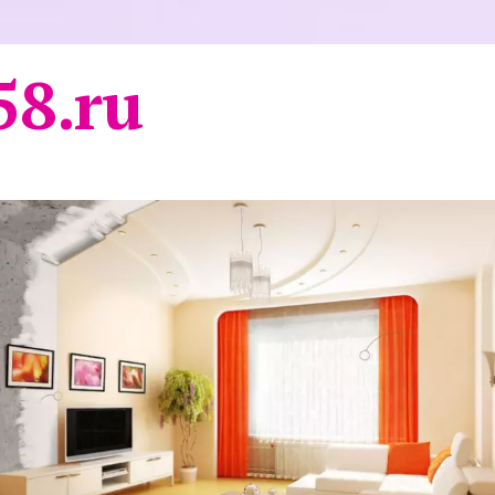
58.ru