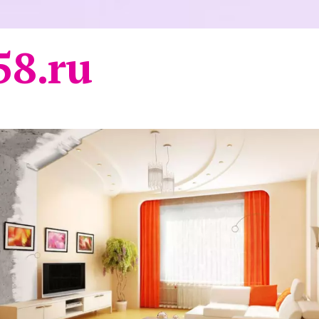
58.ru