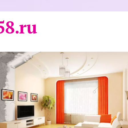
58.ru