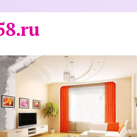
58.ru