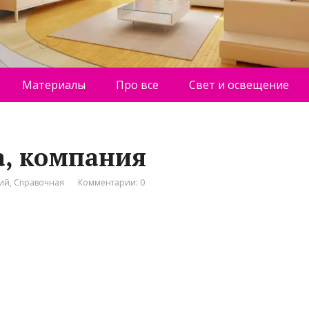
Материалы
Про все
Свет и освещение
а, компания
ний
,
Справочная
Комментарии: 0